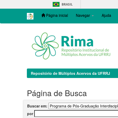
Skip
BRASIL
navigation
Página inicial
Navegar
Ajuda
Repositório de Múltiplos Acervos da UFRRJ
Página de Busca
Buscar em:
por