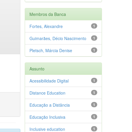
Membros da Banca
Fortes, Alexandre
1
Guimarães, Décio Nascimento
1
Pletsch, Márcia Denise
1
Assunto
Acessibilidade Digital
1
Distance Education
1
Educação a Distância
1
Educação Inclusiva
1
Inclusive education
1