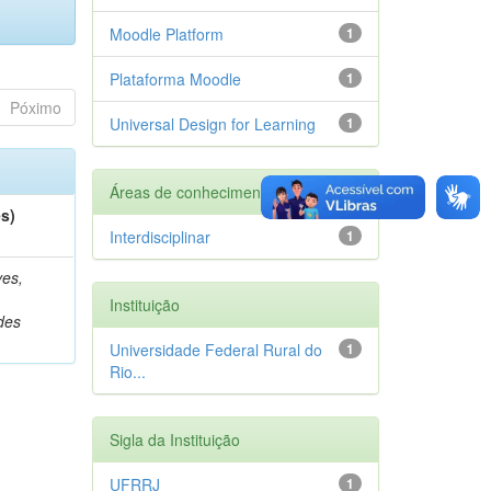
Moodle Platform
1
Plataforma Moodle
1
Póximo
Universal Design for Learning
1
Áreas de conhecimento
es)
Interdisciplinar
1
es,
Instituição
des
Universidade Federal Rural do
1
Rio...
Sigla da Instituição
UFRRJ
1