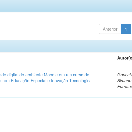
Anterior
1
Autor(
dade digital do ambiente Moodle em um curso de
Gonçalv
nsu em Educação Especial e Inovação Tecnológica
Simone
Fernan