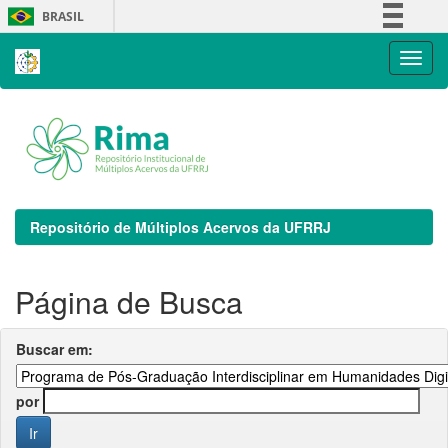
Skip
BRASIL
navigation
Simplifique!
Comunica BR
Participe
Acesso à informação
Legislação
Canais
Repositório de Múltiplos Acervos da UFRRJ
Página de Busca
Buscar em:
por