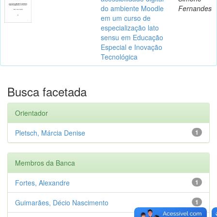
do ambiente Moodle
Fernandes
em um curso de
especialização lato
sensu em Educação
Especial e Inovação
Tecnológica
Busca facetada
Orientador
Pletsch, Márcia Denise
1
Membros da Banca
Fortes, Alexandre
1
Guimarães, Décio Nascimento
1