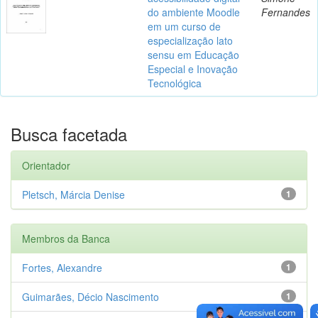
do ambiente Moodle
Fernandes
em um curso de
especialização lato
sensu em Educação
Especial e Inovação
Tecnológica
Busca facetada
Orientador
Pletsch, Márcia Denise
1
Membros da Banca
Fortes, Alexandre
1
Guimarães, Décio Nascimento
1