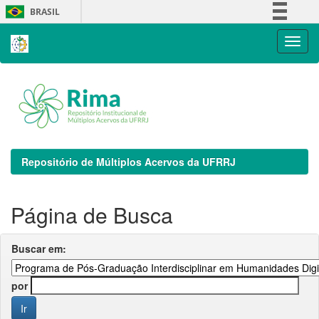
Skip
BRASIL
navigation
Simplifique!
Comunica BR
Participe
Acesso à informação
Legislação
Canais
Repositório de Múltiplos Acervos da UFRRJ
Página de Busca
Buscar em:
por