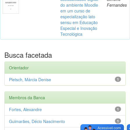
do ambiente Moodle
Fernandes
em um curso de
especialização lato
sensu em Educação
Especial e Inovação
Tecnológica
Busca facetada
Orientador
Pletsch, Márcia Denise
1
Membros da Banca
Fortes, Alexandre
1
Guimarães, Décio Nascimento
1