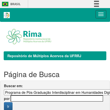
Skip
BRASIL
navigation
Simplifique!
Comunica BR
Participe
Acesso à informação
Legislação
Canais
Repositório de Múltiplos Acervos da UFRRJ
Página de Busca
Buscar em:
por