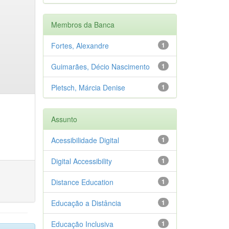
Membros da Banca
Fortes, Alexandre
1
Guimarães, Décio Nascimento
1
Pletsch, Márcia Denise
1
Assunto
Acessibilidade Digital
1
Digital Accessibility
1
Distance Education
1
Educação a Distância
1
Educação Inclusiva
1