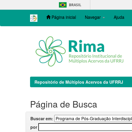
Skip
BRASIL
navigation
Página inicial
Navegar
Ajuda
Repositório de Múltiplos Acervos da UFRRJ
Página de Busca
Buscar em:
por