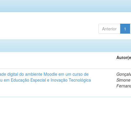
Anterior
1
Autor(
dade digital do ambiente Moodle em um curso de
Gonçalv
nsu em Educação Especial e Inovação Tecnológica
Simone
Fernan