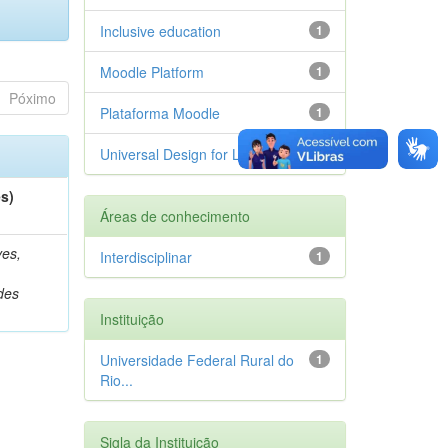
Inclusive education
1
Moodle Platform
1
Póximo
Plataforma Moodle
1
Universal Design for Learning
1
es)
Áreas de conhecimento
es,
Interdisciplinar
1
des
Instituição
Universidade Federal Rural do
1
Rio...
Sigla da Instituição