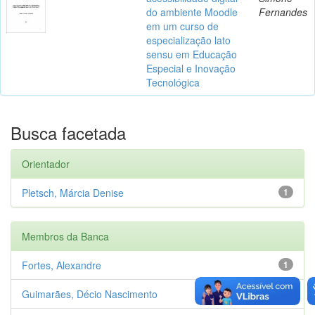
do ambiente Moodle
Fernandes
em um curso de
especialização lato
sensu em Educação
Especial e Inovação
Tecnológica
Busca facetada
Orientador
Pletsch, Márcia Denise
1
Membros da Banca
Fortes, Alexandre
1
Guimarães, Décio Nascimento
1