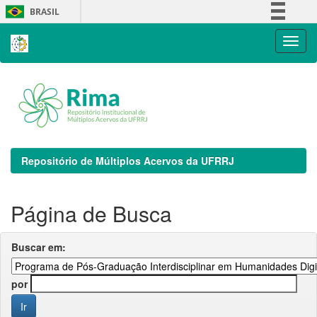
Skip
BRASIL
navigation
Simplifique!
Comunica BR
Participe
Acesso à informação
Legislação
Canais
Repositório de Múltiplos Acervos da UFRRJ
Página de Busca
Buscar em:
por