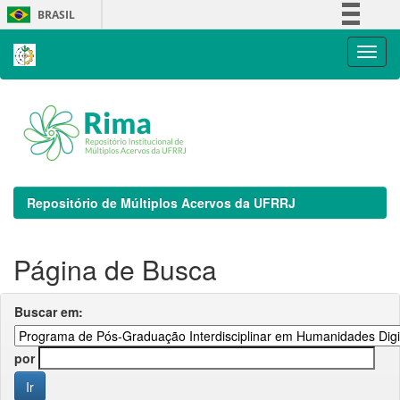
Skip
BRASIL
navigation
Simplifique!
Comunica BR
Participe
Acesso à informação
Legislação
Canais
Repositório de Múltiplos Acervos da UFRRJ
Página de Busca
Buscar em:
por