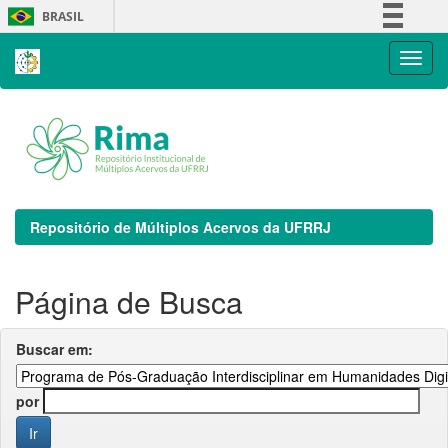
Skip
BRASIL
navigation
Simplifique!
Comunica BR
Participe
Acesso à informação
Legislação
Canais
Repositório de Múltiplos Acervos da UFRRJ
Página de Busca
Buscar em:
por