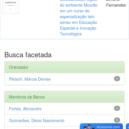
do ambiente Moodle
Fernandes
em um curso de
especialização lato
sensu em Educação
Especial e Inovação
Tecnológica
Busca facetada
Orientador
Pletsch, Márcia Denise
1
Membros da Banca
Fortes, Alexandre
1
Guimarães, Décio Nascimento
1