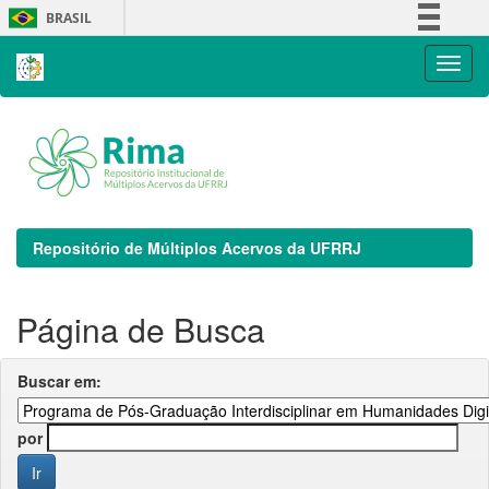
Skip
BRASIL
navigation
Simplifique!
Comunica BR
Participe
Acesso à informação
Legislação
Canais
Repositório de Múltiplos Acervos da UFRRJ
Página de Busca
Buscar em:
por