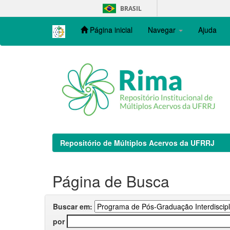
Skip
BRASIL
navigation
Página inicial
Navegar
Ajuda
Repositório de Múltiplos Acervos da UFRRJ
Página de Busca
Buscar em:
por