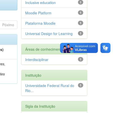
Inclusive education
1
Moodle Platform
1
Plataforma Moodle
1
Póximo
Universal Design for Learning
1
Áreas de conhecimento
es)
Interdisciplinar
1
es,
des
Instituição
Universidade Federal Rural do
1
Rio...
Sigla da Instituição