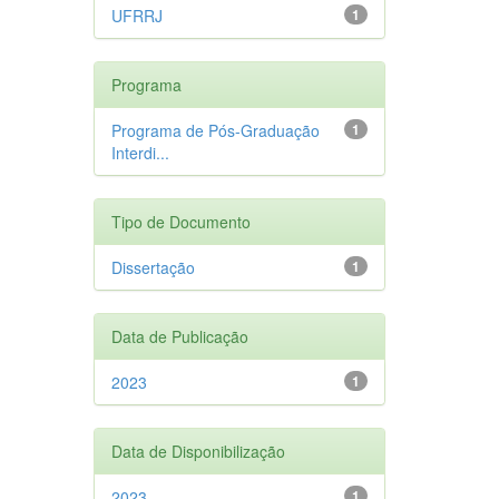
UFRRJ
1
Programa
Programa de Pós-Graduação
1
Interdi...
Tipo de Documento
Dissertação
1
Data de Publicação
2023
1
Data de Disponibilização
2023
1