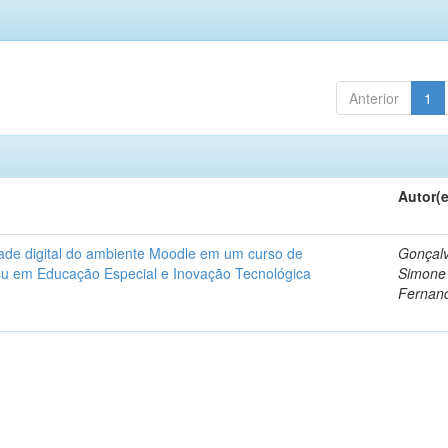
Anterior
1
Autor(
dade digital do ambiente Moodle em um curso de
Gonçalv
nsu em Educação Especial e Inovação Tecnológica
Simone
Fernan