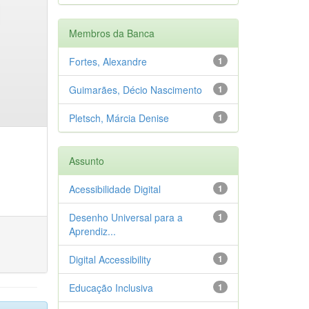
Membros da Banca
Fortes, Alexandre
1
Guimarães, Décio Nascimento
1
Pletsch, Márcia Denise
1
Assunto
Acessibilidade Digital
1
Desenho Universal para a
1
Aprendiz...
Digital Accessibility
1
Educação Inclusiva
1