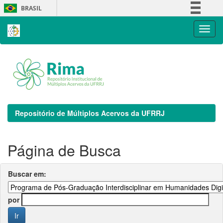
Skip
BRASIL
navigation
Simplifique!
Comunica BR
Participe
Acesso à informação
Legislação
Canais
Repositório de Múltiplos Acervos da UFRRJ
Página de Busca
Buscar em:
por