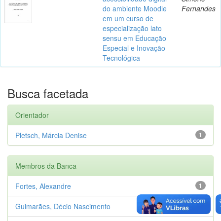
do ambiente Moodle
Fernandes
em um curso de
especialização lato
sensu em Educação
Especial e Inovação
Tecnológica
Busca facetada
Orientador
Pletsch, Márcia Denise
1
Membros da Banca
Fortes, Alexandre
1
Guimarães, Décio Nascimento
1