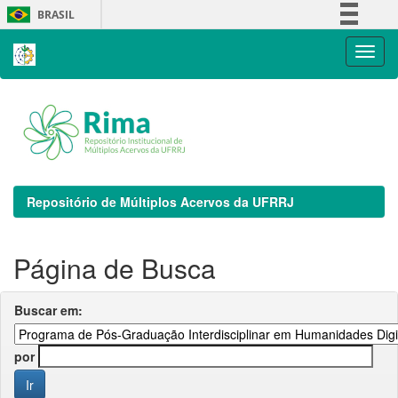
Skip
BRASIL
navigation
Simplifique!
Comunica BR
Participe
Acesso à informação
Legislação
Canais
Repositório de Múltiplos Acervos da UFRRJ
Página de Busca
Buscar em:
por