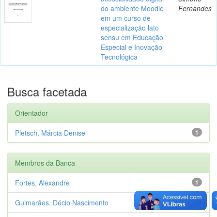
do ambiente Moodle
Fernandes
em um curso de
especialização lato
sensu em Educação
Especial e Inovação
Tecnológica
Busca facetada
Orientador
Pletsch, Márcia Denise
1
Membros da Banca
Fortes, Alexandre
1
Guimarães, Décio Nascimento
1