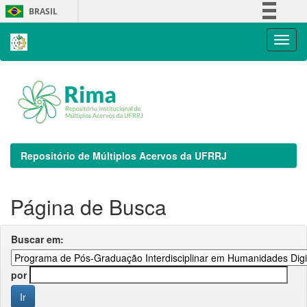
Skip
BRASIL
navigation
Simplifique!
Comunica BR
Participe
Acesso à informação
Legislação
Canais
Repositório de Múltiplos Acervos da UFRRJ
Página de Busca
Buscar em:
por