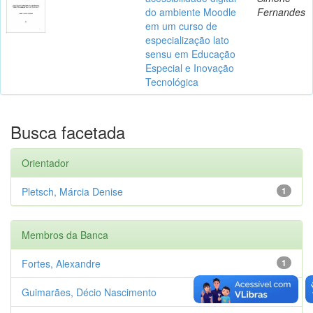
do ambiente Moodle
Fernandes
em um curso de
especialização lato
sensu em Educação
Especial e Inovação
Tecnológica
Busca facetada
Orientador
Pletsch, Márcia Denise
1
Membros da Banca
Fortes, Alexandre
1
Guimarães, Décio Nascimento
1