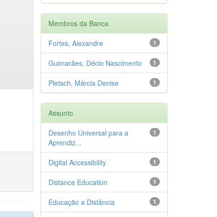
Membros da Banca
Fortes, Alexandre
1
Guimarães, Décio Nascimento
1
Pletsch, Márcia Denise
1
Assunto
Desenho Universal para a
1
Aprendiz...
Digital Accessibility
1
Distance Education
1
Educação a Distância
1