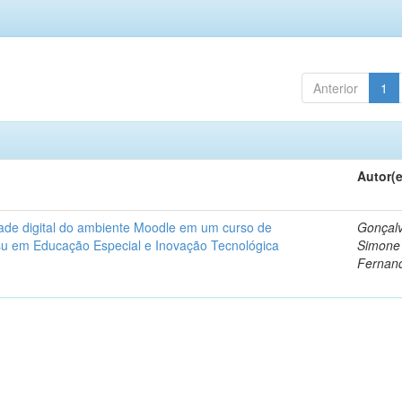
Anterior
1
Autor(
dade digital do ambiente Moodle em um curso de
Gonçalv
nsu em Educação Especial e Inovação Tecnológica
Simone
Fernan