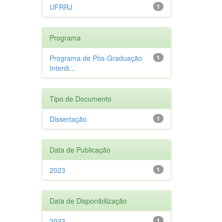
UFRRJ
1
Programa
Programa de Pós-Graduação
1
Interdi...
Tipo de Documento
Dissertação
1
Data de Publicação
2023
1
Data de Disponibilização
2023
1