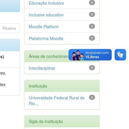
Educação Inclusiva
1
Inclusive education
1
Moodle Platform
1
Póximo
Plataforma Moodle
1
Áreas de conhecimento
es)
Interdisciplinar
1
es,
des
Instituição
Universidade Federal Rural do
1
Rio...
Sigla da Instituição