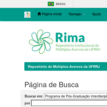
Skip
BRASIL
navigation
Página inicial
Navegar
Ajuda
Repositório de Múltiplos Acervos da UFRRJ
Página de Busca
Buscar em:
por