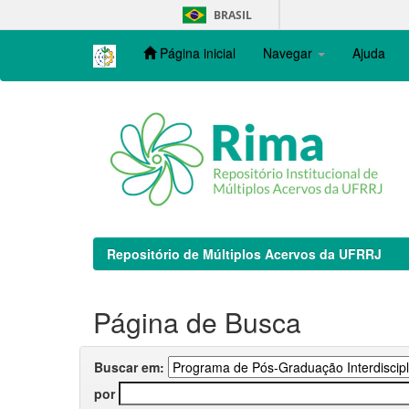
Skip
BRASIL
navigation
Página inicial
Navegar
Ajuda
Repositório de Múltiplos Acervos da UFRRJ
Página de Busca
Buscar em:
por