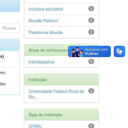
Inclusive education
1
Moodle Platform
1
Póximo
Plataforma Moodle
1
Áreas de conhecimento
es)
Interdisciplinar
1
es,
Instituição
des
Universidade Federal Rural do
1
Rio...
Sigla da Instituição
UFRRJ
1