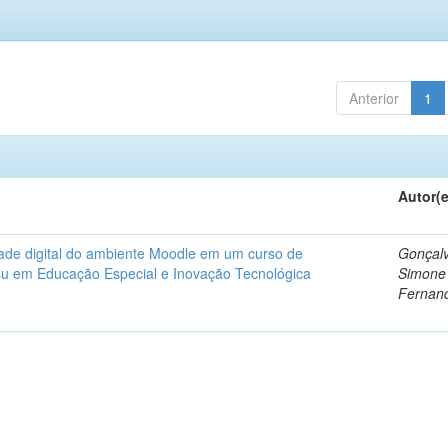
Anterior
1
Autor(
dade digital do ambiente Moodle em um curso de
Gonçalv
nsu em Educação Especial e Inovação Tecnológica
Simone
Fernan