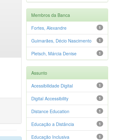
Membros da Banca
Fortes, Alexandre
1
Guimarães, Décio Nascimento
1
Pletsch, Márcia Denise
1
Assunto
Acessibilidade Digital
1
Digital Accessibility
1
Distance Education
1
Educação a Distância
1
Educação Inclusiva
1