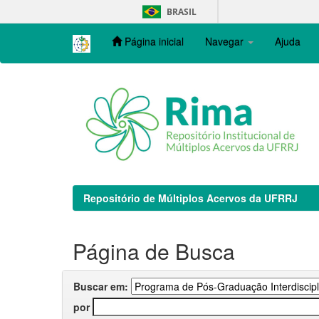
Skip
BRASIL
navigation
Página inicial
Navegar
Ajuda
Repositório de Múltiplos Acervos da UFRRJ
Página de Busca
Buscar em:
por