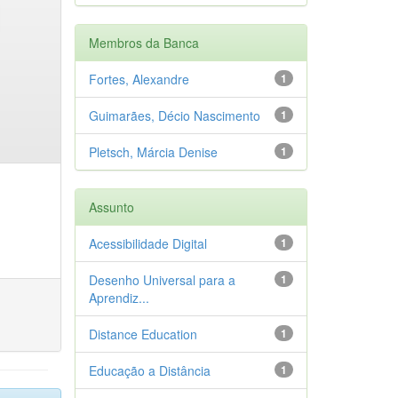
Membros da Banca
Fortes, Alexandre
1
Guimarães, Décio Nascimento
1
Pletsch, Márcia Denise
1
Assunto
Acessibilidade Digital
1
Desenho Universal para a
1
Aprendiz...
Distance Education
1
Educação a Distância
1