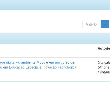
Anterior
1
Autor(
dade digital do ambiente Moodle em um curso de
Gonçalv
nsu em Educação Especial e Inovação Tecnológica
Simone
Fernan