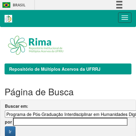
Skip
BRASIL
navigation
Simplifique!
Comunica BR
Participe
Acesso à informação
Legislação
Canais
Repositório de Múltiplos Acervos da UFRRJ
Página de Busca
Buscar em:
por