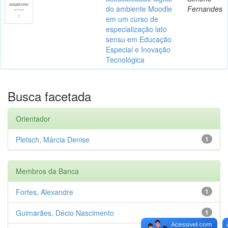
do ambiente Moodle
Fernandes
em um curso de
especialização lato
sensu em Educação
Especial e Inovação
Tecnológica
Busca facetada
Orientador
Pletsch, Márcia Denise
1
Membros da Banca
Fortes, Alexandre
1
Guimarães, Décio Nascimento
1