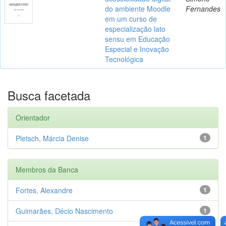
do ambiente Moodle
Fernandes
em um curso de
especialização lato
sensu em Educação
Especial e Inovação
Tecnológica
Busca facetada
Orientador
Pletsch, Márcia Denise
1
Membros da Banca
Fortes, Alexandre
1
Guimarães, Décio Nascimento
1