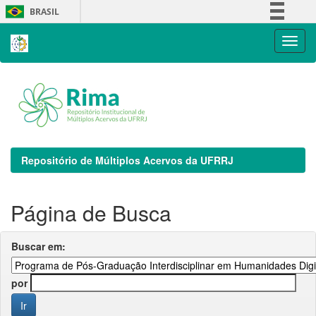
Skip
BRASIL
navigation
Simplifique!
Comunica BR
Participe
Acesso à informação
Legislação
Canais
Repositório de Múltiplos Acervos da UFRRJ
Página de Busca
Buscar em:
por