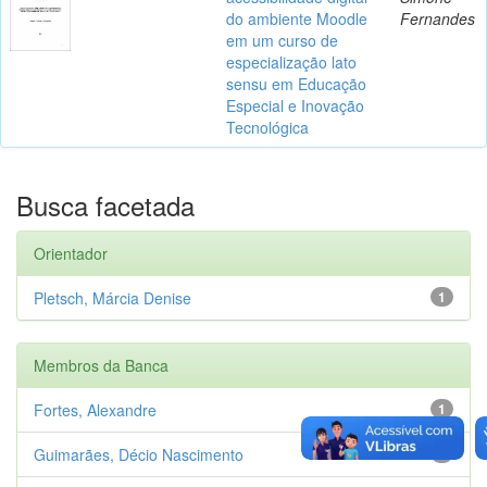
do ambiente Moodle
Fernandes
em um curso de
especialização lato
sensu em Educação
Especial e Inovação
Tecnológica
Busca facetada
Orientador
Pletsch, Márcia Denise
1
Membros da Banca
Fortes, Alexandre
1
Guimarães, Décio Nascimento
1