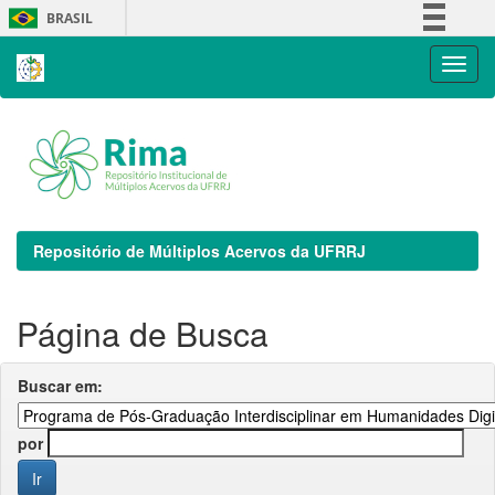
Skip
BRASIL
navigation
Simplifique!
Comunica BR
Participe
Acesso à informação
Legislação
Canais
Repositório de Múltiplos Acervos da UFRRJ
Página de Busca
Buscar em:
por