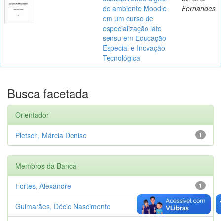
do ambiente Moodle
Fernandes
em um curso de
especialização lato
sensu em Educação
Especial e Inovação
Tecnológica
Busca facetada
Orientador
Pletsch, Márcia Denise
1
Membros da Banca
Fortes, Alexandre
1
Guimarães, Décio Nascimento
1