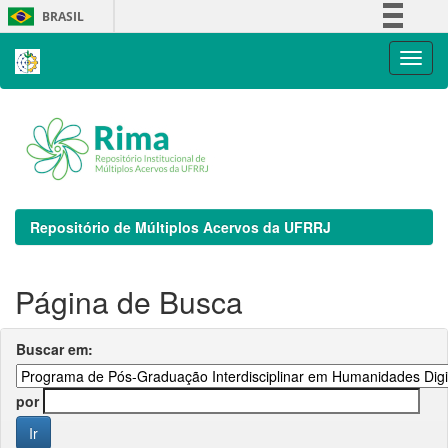
Skip
BRASIL
navigation
Simplifique!
Comunica BR
Participe
Acesso à informação
Legislação
Canais
Repositório de Múltiplos Acervos da UFRRJ
Página de Busca
Buscar em:
por