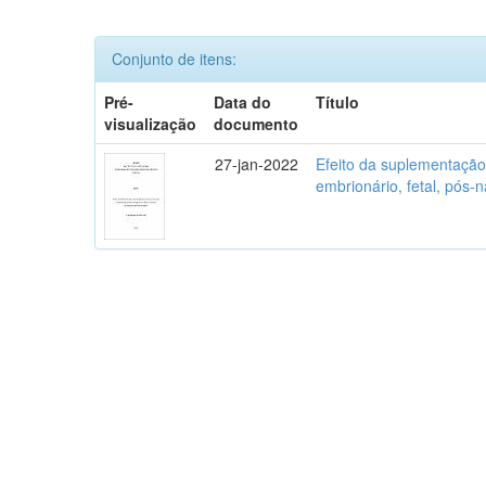
Conjunto de itens:
Pré-
Data do
Título
visualização
documento
27-jan-2022
Efeito da suplementaçã
embrionário, fetal, pós-