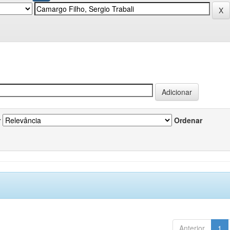
r
Ordenar
Anterior
1