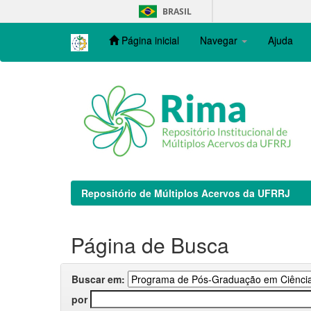
Skip
BRASIL
navigation
Página inicial
Navegar
Ajuda
Repositório de Múltiplos Acervos da UFRRJ
Página de Busca
Buscar em:
por