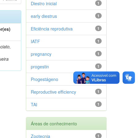
Diestro inicial
1
early diestrus
1
Eficiência reprodutiva
1
r(es)
IATF
1
ciato,
pregnancy
1
eira
progestin
1
Progestágeno
1
Reproductive efficiency
1
TAI
1
Áreas de conhecimento
Zootecnia
1