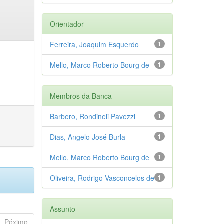
Orientador
Ferreira, Joaquim Esquerdo
1
Mello, Marco Roberto Bourg de
1
Membros da Banca
Barbero, Rondineli Pavezzi
1
Dias, Angelo José Burla
1
Mello, Marco Roberto Bourg de
1
Oliveira, Rodrigo Vasconcelos de
1
Assunto
Póximo