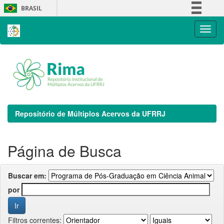
Skip
BRASIL
navigation
Simplifique!
Comunica BR
Participe
Acesso à informação
Legislação
Canais
Repositório de Múltiplos Acervos da UFRRJ
Página de Busca
Buscar em:
por
Filtros correntes: