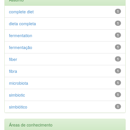
complete diet
1
dieta completa
1
fermentation
1
fermentação
1
fiber
1
fibra
1
microbiota
1
simbiotic
1
simbiótico
1
Áreas de conhecimento