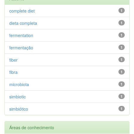
complete diet
1
dieta completa
1
fermentation
1
fermentação
1
fiber
1
fibra
1
microbiota
1
simbiotic
1
simbiótico
1
Áreas de conhecimento