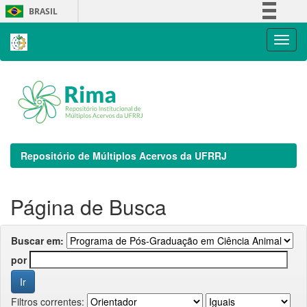
Skip
BRASIL
navigation
Simplifique!
Comunica BR
Participe
Acesso à informação
Legislação
Canais
Repositório de Múltiplos Acervos da UFRRJ
Página de Busca
Buscar em:
por
Filtros correntes: