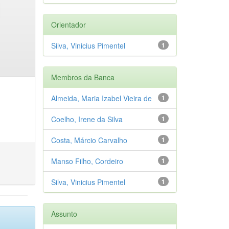
Orientador
Silva, Vinicius Pimentel
1
Membros da Banca
Almeida, Maria Izabel Vieira de
1
Coelho, Irene da Silva
1
Costa, Márcio Carvalho
1
Manso Filho, Cordeiro
1
Silva, Vinicius Pimentel
1
Assunto