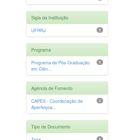
Sigla da Instituição
UFRRJ
1
Programa
Programa de Pós-Graduação
1
em Ciên...
Agência de Fomento
CAPES - Coordenação de
1
Aperfeiçoa...
Tipo de Documento
Tese
1