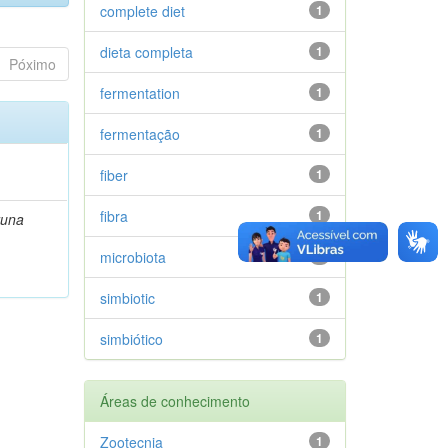
complete diet
1
dieta completa
1
Póximo
fermentation
1
fermentação
1
fiber
1
fibra
1
runa
microbiota
1
simbiotic
1
simbiótico
1
Áreas de conhecimento
Zootecnia
1