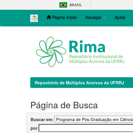
Skip
BRASIL
navigation
Página inicial
Navegar
Ajuda
Repositório de Múltiplos Acervos da UFRRJ
Página de Busca
Buscar em:
por