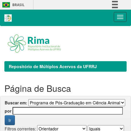
Skip
BRASIL
navigation
Simplifique!
Comunica BR
Participe
Acesso à informação
Legislação
Canais
Repositório de Múltiplos Acervos da UFRRJ
Página de Busca
Buscar em:
por
Filtros correntes: