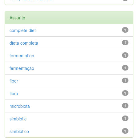
Assunto
complete diet
1
dieta completa
1
fermentation
1
fermentação
1
fiber
1
fibra
1
microbiota
1
simbiotic
1
simbiótico
1