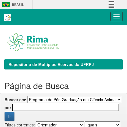
Skip
BRASIL
navigation
Simplifique!
Comunica BR
Participe
Acesso à informação
Legislação
Canais
Repositório de Múltiplos Acervos da UFRRJ
Página de Busca
Buscar em:
por
Filtros correntes: