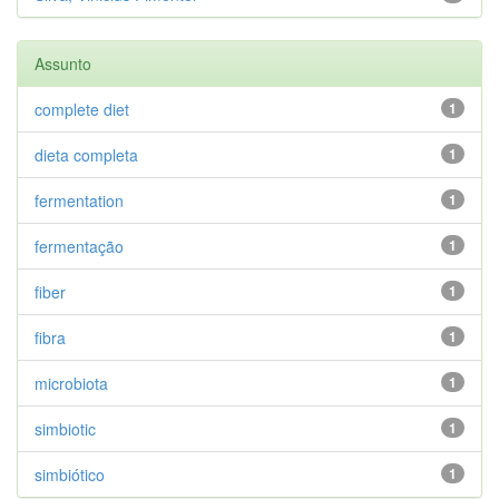
Assunto
complete diet
1
dieta completa
1
fermentation
1
fermentação
1
fiber
1
fibra
1
microbiota
1
simbiotic
1
simbiótico
1