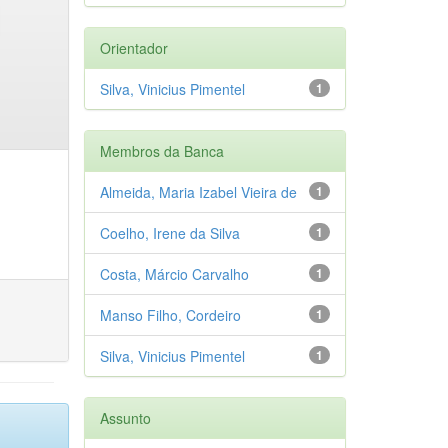
Orientador
Silva, Vinicius Pimentel
1
Membros da Banca
Almeida, Maria Izabel Vieira de
1
Coelho, Irene da Silva
1
Costa, Márcio Carvalho
1
Manso Filho, Cordeiro
1
Silva, Vinicius Pimentel
1
Assunto