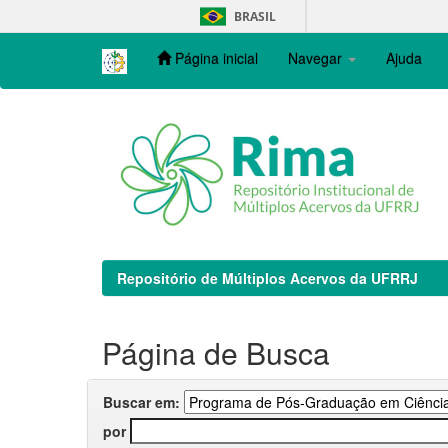
Skip
BRASIL
navigation
Página inicial
Navegar
Ajuda
Repositório de Múltiplos Acervos da UFRRJ
Página de Busca
Buscar em:
por