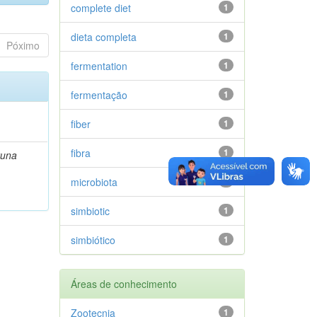
complete diet
1
dieta completa
1
Póximo
fermentation
1
fermentação
1
fiber
1
fibra
1
runa
microbiota
1
simbiotic
1
simbiótico
1
Áreas de conhecimento
Zootecnia
1