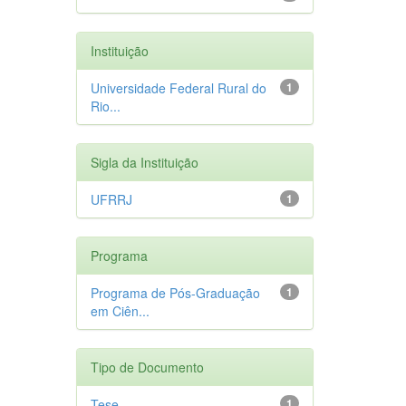
Instituição
Universidade Federal Rural do
1
Rio...
Sigla da Instituição
UFRRJ
1
Programa
Programa de Pós-Graduação
1
em Ciên...
Tipo de Documento
Tese
1