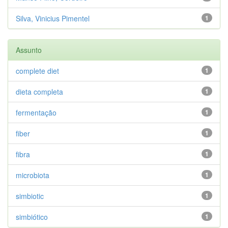
Silva, Vinicius Pimentel
1
Assunto
complete diet
1
dieta completa
1
fermentação
1
fiber
1
fibra
1
microbiota
1
simbiotic
1
simbiótico
1