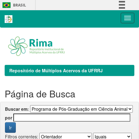
Skip
BRASIL
navigation
Simplifique!
Comunica BR
Participe
Acesso à informação
Legislação
Canais
Repositório de Múltiplos Acervos da UFRRJ
Página de Busca
Buscar em:
por
Filtros correntes: