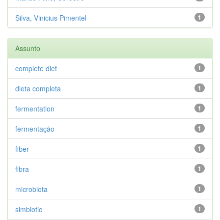
Silva, Vinicius Pimentel
1
Assunto
complete diet
1
dieta completa
1
fermentation
1
fermentação
1
fiber
1
fibra
1
microbiota
1
simbiotic
1