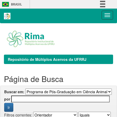
Skip
BRASIL
navigation
Simplifique!
Comunica BR
Participe
Acesso à informação
Legislação
Canais
Repositório de Múltiplos Acervos da UFRRJ
Página de Busca
Buscar em:
por
Filtros correntes: