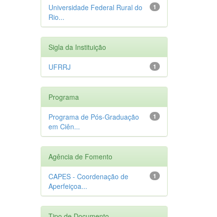
Universidade Federal Rural do
1
Rio...
Sigla da Instituição
UFRRJ
1
Programa
Programa de Pós-Graduação
1
em Ciên...
Agência de Fomento
CAPES - Coordenação de
1
Aperfeiçoa...
Tipo de Documento