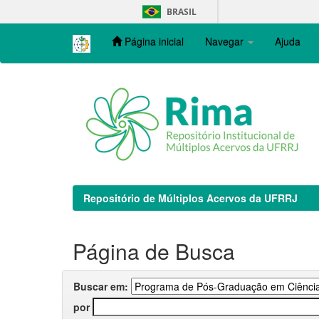
Skip
BRASIL
navigation
Página inicial
Navegar
Ajuda
Repositório de Múltiplos Acervos da UFRRJ
Página de Busca
Buscar em:
por