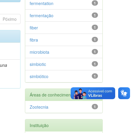
fermentation
1
fermentação
1
Póximo
fiber
1
fibra
1
microbiota
1
simbiotic
1
runa
simbiótico
1
Áreas de conhecimento
Zootecnia
1
Instituição