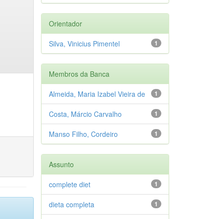
Orientador
Silva, Vinicius Pimentel
1
Membros da Banca
Almeida, Maria Izabel Vieira de
1
Costa, Márcio Carvalho
1
Manso Filho, Cordeiro
1
Assunto
complete diet
1
dieta completa
1