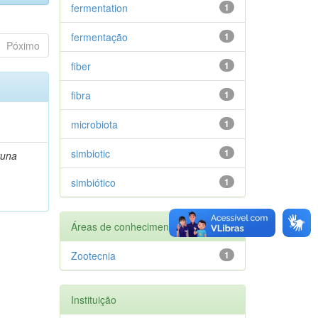
fermentation
1
fermentação
1
Póximo
fiber
1
fibra
1
microbiota
1
simbiotic
1
runa
simbiótico
1
Áreas de conhecimento
Zootecnia
1
Instituição