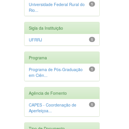
Universidade Federal Rural do
1
Rio...
Sigla da Instituição
UFRRJ
1
Programa
Programa de Pós-Graduação
1
em Ciên...
Agência de Fomento
CAPES - Coordenação de
1
Aperfeiçoa...
Tipo de Documento