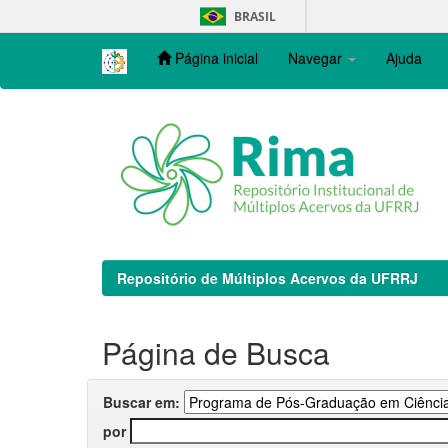
Skip
BRASIL
navigation
Página inicial
Navegar
Ajuda
Repositório de Múltiplos Acervos da UFRRJ
Página de Busca
Buscar em:
por