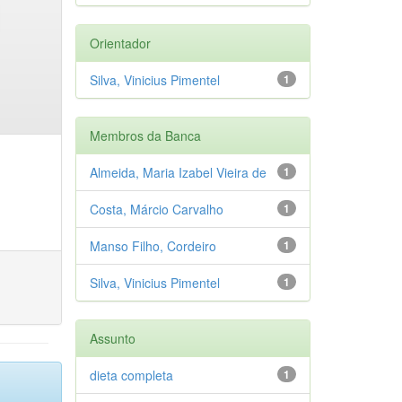
Orientador
Silva, Vinicius Pimentel
1
Membros da Banca
Almeida, Maria Izabel Vieira de
1
Costa, Márcio Carvalho
1
Manso Filho, Cordeiro
1
Silva, Vinicius Pimentel
1
Assunto
dieta completa
1