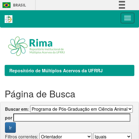
Skip
BRASIL
navigation
Simplifique!
Comunica BR
Participe
Acesso à informação
Legislação
Canais
Repositório de Múltiplos Acervos da UFRRJ
Página de Busca
Buscar em:
por
Filtros correntes: