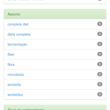
Assunto
complete diet
1
dieta completa
1
fermentação
1
fiber
1
fibra
1
microbiota
1
simbiotic
1
simbiótico
1
Áreas de conhecimento