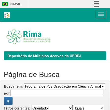
Skip
BRASIL
navigation
Simplifique!
Comunica BR
Participe
Acesso à informação
Legislação
Canais
Repositório de Múltiplos Acervos da UFRRJ
Página de Busca
Buscar em:
por
Filtros correntes: