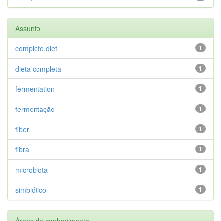
Assunto
complete diet
1
dieta completa
1
fermentation
1
fermentação
1
fiber
1
fibra
1
microbiota
1
simbiótico
1
Áreas de conhecimento