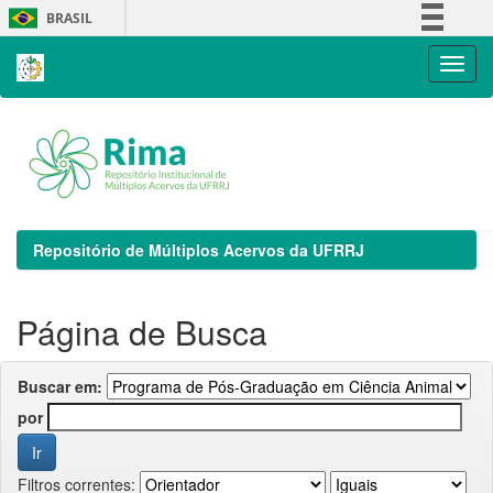
Skip
BRASIL
navigation
Simplifique!
Comunica BR
Participe
Acesso à informação
Legislação
Canais
Repositório de Múltiplos Acervos da UFRRJ
Página de Busca
Buscar em:
por
Filtros correntes: