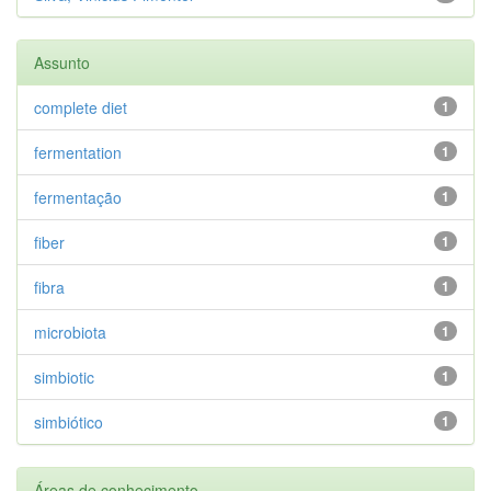
Assunto
complete diet
1
fermentation
1
fermentação
1
fiber
1
fibra
1
microbiota
1
simbiotic
1
simbiótico
1
Áreas de conhecimento