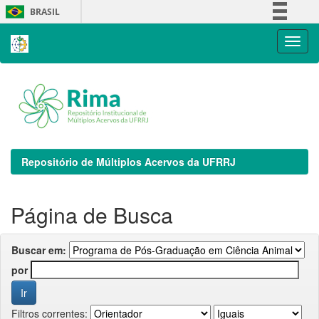
Skip
BRASIL
navigation
Simplifique!
Comunica BR
Participe
Acesso à informação
Legislação
Canais
Repositório de Múltiplos Acervos da UFRRJ
Página de Busca
Buscar em:
por
Filtros correntes: