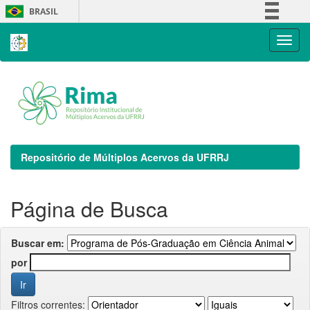
Skip
BRASIL
navigation
Simplifique!
Comunica BR
Participe
Acesso à informação
Legislação
Canais
Repositório de Múltiplos Acervos da UFRRJ
Página de Busca
Buscar em:
por
Filtros correntes: