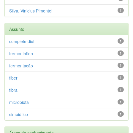
Silva, Vinicius Pimentel
1
Assunto
complete diet
1
fermentation
1
fermentação
1
fiber
1
fibra
1
microbiota
1
simbiótico
1
Áreas de conhecimento