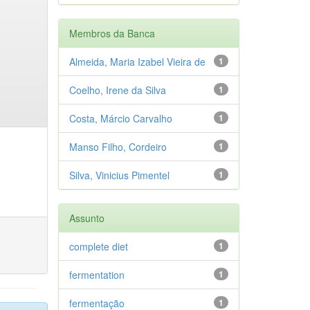
Membros da Banca
Almeida, Maria Izabel Vieira de
1
Coelho, Irene da Silva
1
Costa, Márcio Carvalho
1
Manso Filho, Cordeiro
1
Silva, Vinicius Pimentel
1
Assunto
complete diet
1
fermentation
1
fermentação
1