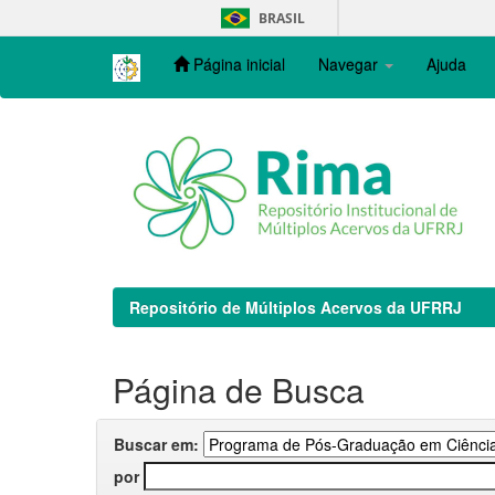
Skip
BRASIL
navigation
Página inicial
Navegar
Ajuda
Repositório de Múltiplos Acervos da UFRRJ
Página de Busca
Buscar em:
por