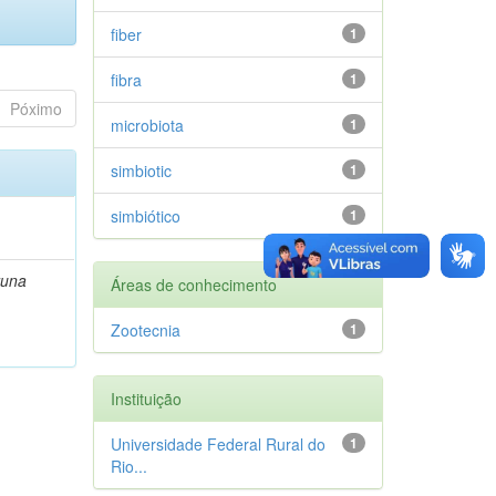
fiber
1
fibra
1
Póximo
microbiota
1
simbiotic
1
simbiótico
1
runa
Áreas de conhecimento
Zootecnia
1
Instituição
Universidade Federal Rural do
1
Rio...