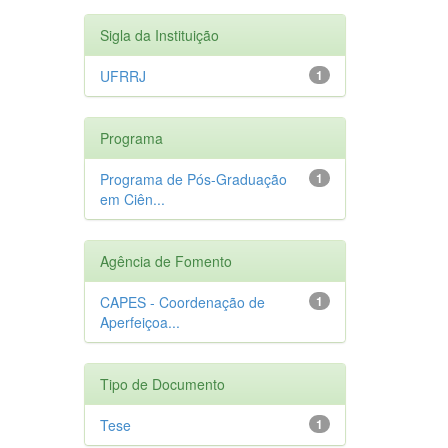
Sigla da Instituição
UFRRJ
1
Programa
Programa de Pós-Graduação
1
em Ciên...
Agência de Fomento
CAPES - Coordenação de
1
Aperfeiçoa...
Tipo de Documento
Tese
1