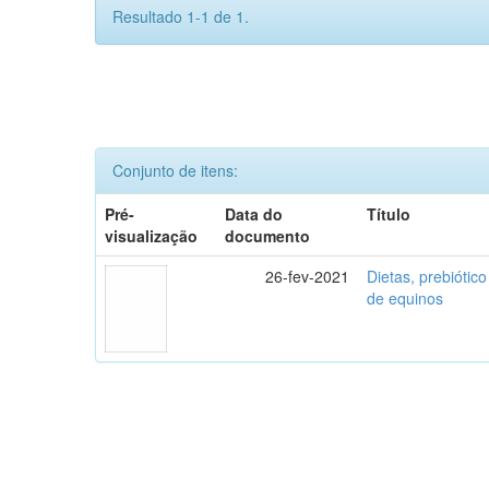
Resultado 1-1 de 1.
Conjunto de itens:
Pré-
Data do
Título
visualização
documento
26-fev-2021
Dietas, prebiótico
de equinos