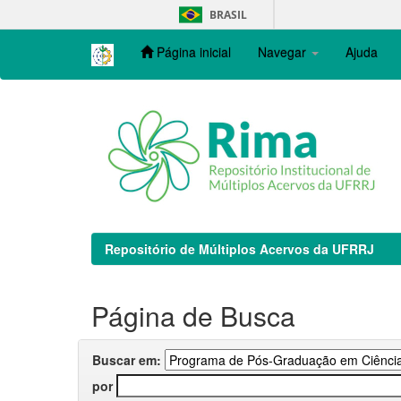
Skip
BRASIL
navigation
Página inicial
Navegar
Ajuda
Repositório de Múltiplos Acervos da UFRRJ
Página de Busca
Buscar em:
por