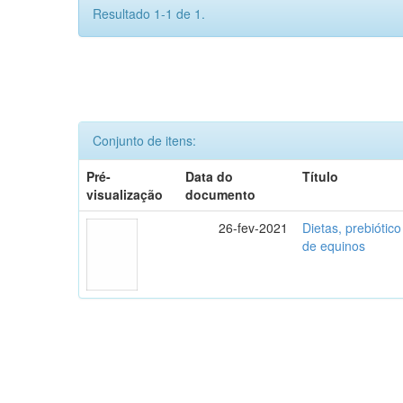
Resultado 1-1 de 1.
Conjunto de itens:
Pré-
Data do
Título
visualização
documento
26-fev-2021
Dietas, prebiótico
de equinos