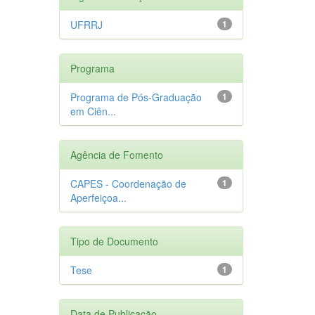
UFRRJ
1
Programa
Programa de Pós-Graduação
1
em Ciên...
Agência de Fomento
CAPES - Coordenação de
1
Aperfeiçoa...
Tipo de Documento
Tese
1
Data de Publicação