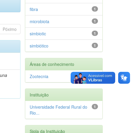
fibra
1
microbiota
1
Póximo
simbiotic
1
simbiótico
1
Áreas de conhecimento
runa
Zootecnia
1
Instituição
Universidade Federal Rural do
1
Rio...
Sigla da Instituição