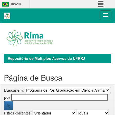
Skip
BRASIL
navigation
Simplifique!
Comunica BR
Participe
Acesso à informação
Legislação
Canais
Repositório de Múltiplos Acervos da UFRRJ
Página de Busca
Buscar em:
por
Filtros correntes: