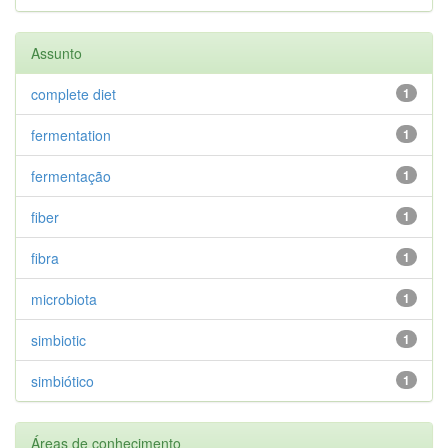
Assunto
complete diet
1
fermentation
1
fermentação
1
fiber
1
fibra
1
microbiota
1
simbiotic
1
simbiótico
1
Áreas de conhecimento