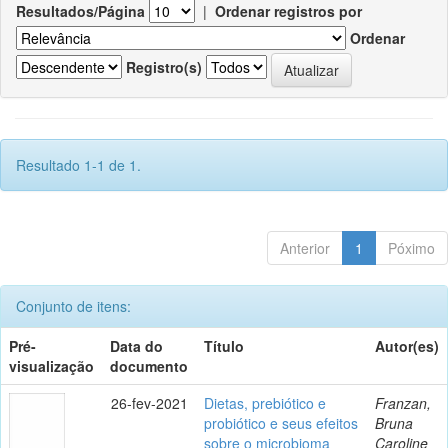
Resultados/Página
|
Ordenar registros por
Ordenar
Registro(s)
Resultado 1-1 de 1.
Anterior
1
Póximo
Conjunto de itens:
Pré-
Data do
Título
Autor(es)
visualização
documento
26-fev-2021
Dietas, prebiótico e
Franzan,
probiótico e seus efeitos
Bruna
sobre o microbioma
Caroline