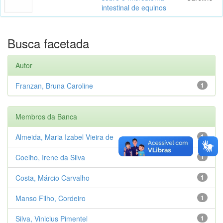
intestinal de equinos
Busca facetada
Autor
Franzan, Bruna Caroline
1
Membros da Banca
Almeida, Maria Izabel Vieira de
1
Coelho, Irene da Silva
1
Costa, Márcio Carvalho
1
Manso Filho, Cordeiro
1
Silva, Vinicius Pimentel
1