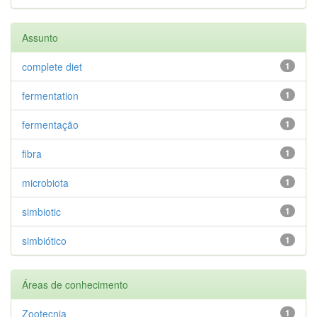
Assunto
complete diet
1
fermentation
1
fermentação
1
fibra
1
microbiota
1
simbiotic
1
simbiótico
1
Áreas de conhecimento
Zootecnia
1