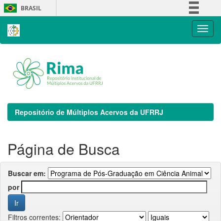
Skip
BRASIL
navigation
Simplifique!
Comunica BR
Participe
Acesso à informação
Legislação
Canais
Repositório de Múltiplos Acervos da UFRRJ
Página de Busca
Buscar em:
por
Filtros correntes: