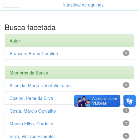
intestinal de equinos
Busca facetada
Autor
Franzan, Bruna Caroline
1
Membros da Banca
Almeida, Maria Izabel Vieira de
1
Coelho, Irene da Silva
1
Costa, Márcio Carvalho
1
Manso Filho, Cordeiro
1
Silva, Vinicius Pimentel
1