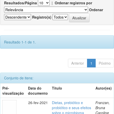
Resultados/Página
|
Ordenar registros por
Ordenar
Registro(s)
Resultado 1-1 de 1.
Anterior
1
Póximo
Conjunto de itens:
Pré-
Data do
Título
Autor(es)
visualização
documento
26-fev-2021
Dietas, prebiótico e
Franzan,
probiótico e seus efeitos
Bruna
sobre o microbioma
Caroline