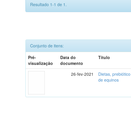
Resultado 1-1 de 1.
Conjunto de itens:
Pré-
Data do
Título
visualização
documento
26-fev-2021
Dietas, prebiótico
de equinos