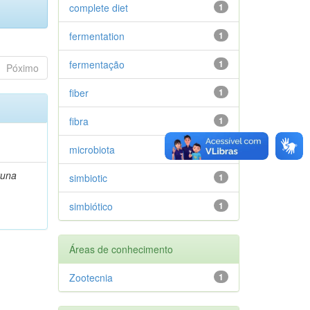
complete diet
1
fermentation
1
fermentação
1
Póximo
fiber
1
fibra
1
microbiota
1
runa
simbiotic
1
simbiótico
1
Áreas de conhecimento
Zootecnia
1