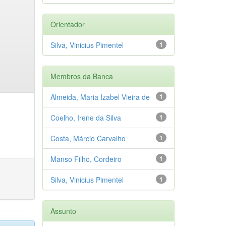
Orientador
Silva, Vinicius Pimentel
1
Membros da Banca
Almeida, Maria Izabel Vieira de
1
Coelho, Irene da Silva
1
Costa, Márcio Carvalho
1
Manso Filho, Cordeiro
1
Silva, Vinicius Pimentel
1
Assunto