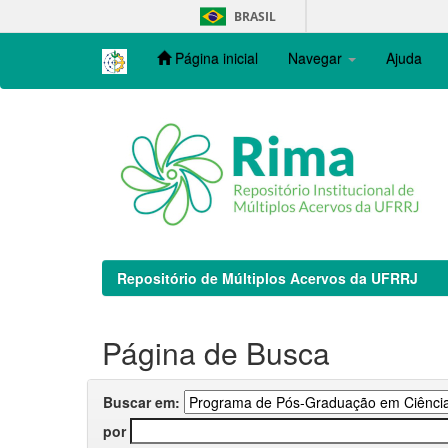
Skip
BRASIL
navigation
Página inicial
Navegar
Ajuda
Repositório de Múltiplos Acervos da UFRRJ
Página de Busca
Buscar em:
por