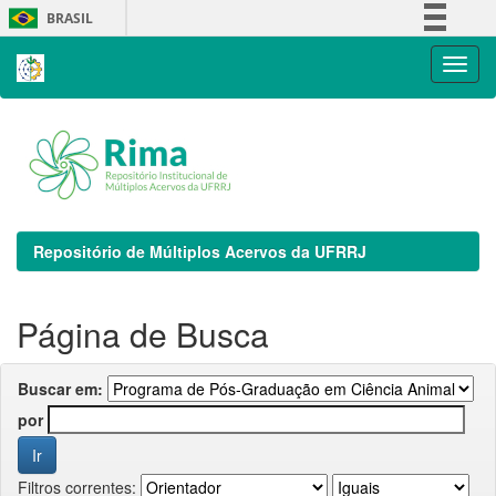
Skip
BRASIL
navigation
Simplifique!
Comunica BR
Participe
Acesso à informação
Legislação
Canais
Repositório de Múltiplos Acervos da UFRRJ
Página de Busca
Buscar em:
por
Filtros correntes: