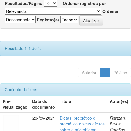
Resultados/Página
|
Ordenar registros por
Ordenar
Registro(s)
Resultado 1-1 de 1.
Anterior
1
Póximo
Conjunto de itens:
Pré-
Data do
Título
Autor(es)
visualização
documento
26-fev-2021
Dietas, prebiótico e
Franzan,
probiótico e seus efeitos
Bruna
sobre o microbioma
Caroline