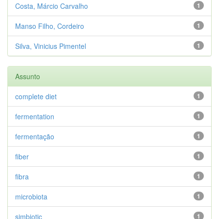
Costa, Márcio Carvalho
1
Manso Filho, Cordeiro
1
Silva, Vinicius Pimentel
1
Assunto
complete diet
1
fermentation
1
fermentação
1
fiber
1
fibra
1
microbiota
1
simbiotic
1