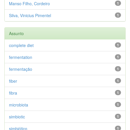
Manso Filho, Cordeiro
1
Silva, Vinicius Pimentel
1
Assunto
complete diet
1
fermentation
1
fermentação
1
fiber
1
fibra
1
microbiota
1
simbiotic
1
simbiótico
1