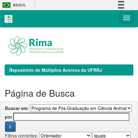
Skip
BRASIL
navigation
Simplifique!
Comunica BR
Participe
Acesso à informação
Legislação
Canais
Repositório de Múltiplos Acervos da UFRRJ
Página de Busca
Buscar em:
por
Filtros correntes: