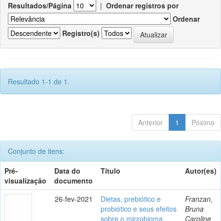
Resultados/Página
|
Ordenar registros por
Ordenar
Registro(s)
Resultado 1-1 de 1.
Anterior
1
Póximo
Conjunto de itens:
Pré-
Data do
Título
Autor(es)
visualização
documento
26-fev-2021
Dietas, prebiótico e
Franzan,
probiótico e seus efeitos
Bruna
sobre o microbioma
Caroline