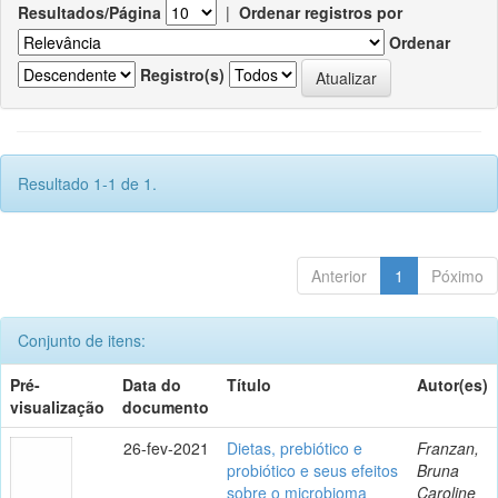
Resultados/Página
|
Ordenar registros por
Ordenar
Registro(s)
Resultado 1-1 de 1.
Anterior
1
Póximo
Conjunto de itens:
Pré-
Data do
Título
Autor(es)
visualização
documento
26-fev-2021
Dietas, prebiótico e
Franzan,
probiótico e seus efeitos
Bruna
sobre o microbioma
Caroline