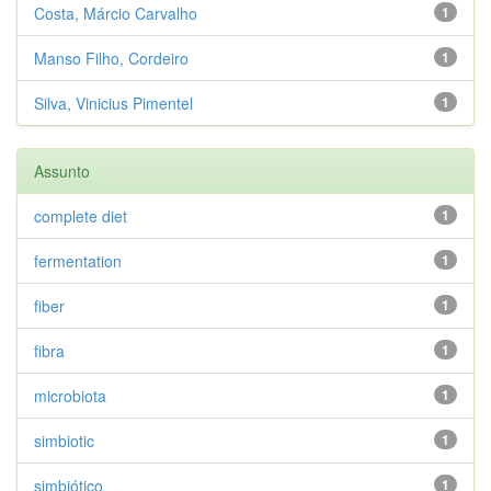
Costa, Márcio Carvalho
1
Manso Filho, Cordeiro
1
Silva, Vinicius Pimentel
1
Assunto
complete diet
1
fermentation
1
fiber
1
fibra
1
microbiota
1
simbiotic
1
simbiótico
1