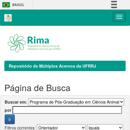
Skip
BRASIL
navigation
Simplifique!
Comunica BR
Participe
Acesso à informação
Legislação
Canais
Repositório de Múltiplos Acervos da UFRRJ
Página de Busca
Buscar em:
por
Filtros correntes: