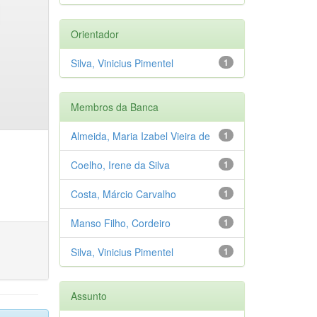
Orientador
Silva, Vinicius Pimentel
1
Membros da Banca
Almeida, Maria Izabel Vieira de
1
Coelho, Irene da Silva
1
Costa, Márcio Carvalho
1
Manso Filho, Cordeiro
1
Silva, Vinicius Pimentel
1
Assunto