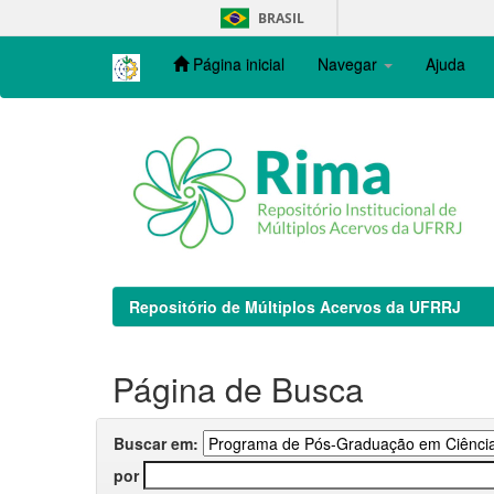
Skip
BRASIL
navigation
Página inicial
Navegar
Ajuda
Repositório de Múltiplos Acervos da UFRRJ
Página de Busca
Buscar em:
por