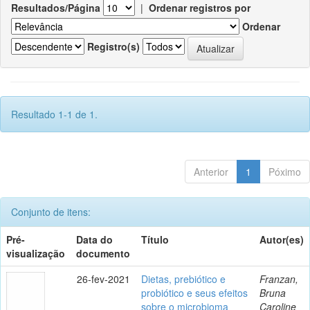
Resultados/Página
|
Ordenar registros por
Ordenar
Registro(s)
Resultado 1-1 de 1.
Anterior
1
Póximo
Conjunto de itens:
Pré-
Data do
Título
Autor(es)
visualização
documento
26-fev-2021
Dietas, prebiótico e
Franzan,
probiótico e seus efeitos
Bruna
sobre o microbioma
Caroline