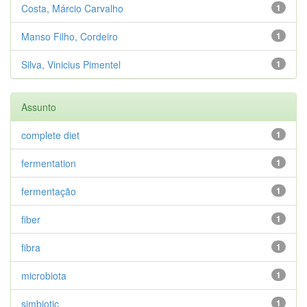
Costa, Márcio Carvalho
1
Manso Filho, Cordeiro
1
Silva, Vinicius Pimentel
1
Assunto
complete diet
1
fermentation
1
fermentação
1
fiber
1
fibra
1
microbiota
1
simbiotic
1