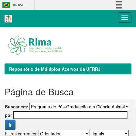
Skip
BRASIL
navigation
Simplifique!
Comunica BR
Participe
Acesso à informação
Legislação
Canais
Repositório de Múltiplos Acervos da UFRRJ
Página de Busca
Buscar em:
por
Filtros correntes: