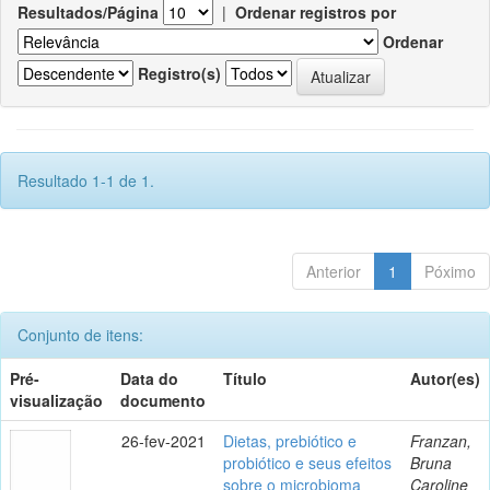
Resultados/Página
|
Ordenar registros por
Ordenar
Registro(s)
Resultado 1-1 de 1.
Anterior
1
Póximo
Conjunto de itens:
Pré-
Data do
Título
Autor(es)
visualização
documento
26-fev-2021
Dietas, prebiótico e
Franzan,
probiótico e seus efeitos
Bruna
sobre o microbioma
Caroline