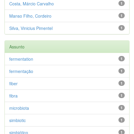
Costa, Márcio Carvalho
1
Manso Filho, Cordeiro
1
Silva, Vinicius Pimentel
1
Assunto
fermentation
1
fermentação
1
fiber
1
fibra
1
microbiota
1
simbiotic
1
simbiótico
1