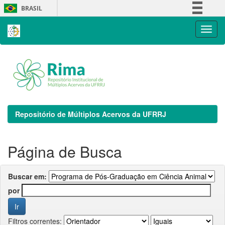
Skip
BRASIL
navigation
Simplifique!
Comunica BR
Participe
Acesso à informação
Legislação
Canais
Repositório de Múltiplos Acervos da UFRRJ
Página de Busca
Buscar em:
por
Filtros correntes: