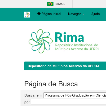
Skip
BRASIL
navigation
Página inicial
Navegar
Ajuda
Repositório de Múltiplos Acervos da UFRRJ
Página de Busca
Buscar em:
por