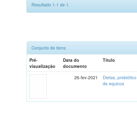
Resultado 1-1 de 1.
Conjunto de itens:
Pré-
Data do
Título
visualização
documento
26-fev-2021
Dietas, prebiótico
de equinos