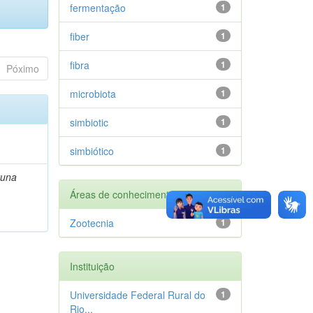
fermentação
1
fiber
1
fibra
1
Póximo
microbiota
1
simbiotic
1
simbiótico
1
runa
Áreas de conhecimento
Zootecnia
1
Instituição
Universidade Federal Rural do
1
Rio...