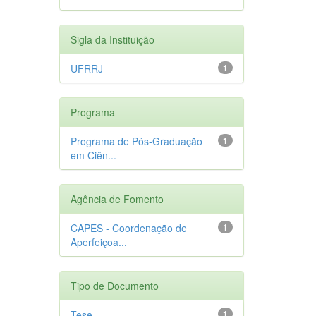
Sigla da Instituição
UFRRJ
1
Programa
Programa de Pós-Graduação
1
em Ciên...
Agência de Fomento
CAPES - Coordenação de
1
Aperfeiçoa...
Tipo de Documento
Tese
1