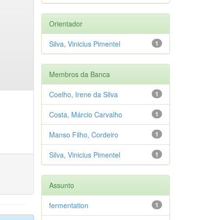
Orientador
Silva, Vinicius Pimentel
1
Membros da Banca
Coelho, Irene da Silva
1
Costa, Márcio Carvalho
1
Manso Filho, Cordeiro
1
Silva, Vinicius Pimentel
1
Assunto
fermentation
1