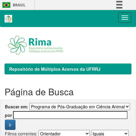
Skip
BRASIL
navigation
Simplifique!
Comunica BR
Participe
Acesso à informação
Legislação
Canais
Repositório de Múltiplos Acervos da UFRRJ
Página de Busca
Buscar em:
por
Filtros correntes: