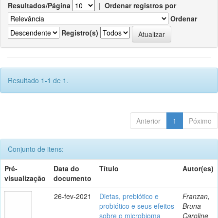
Resultados/Página
|
Ordenar registros por
Ordenar
Registro(s)
Resultado 1-1 de 1.
Anterior
1
Póximo
Conjunto de itens:
Pré-
Data do
Título
Autor(es)
visualização
documento
26-fev-2021
Dietas, prebiótico e
Franzan,
probiótico e seus efeitos
Bruna
sobre o microbioma
Caroline