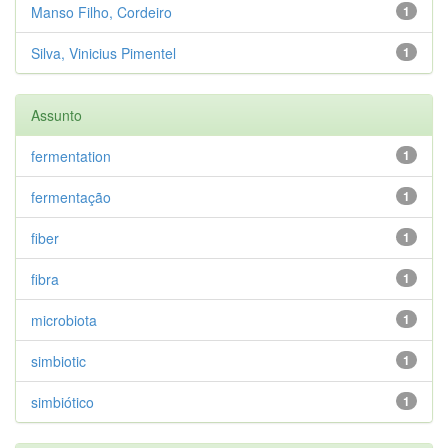
Manso Filho, Cordeiro
1
Silva, Vinicius Pimentel
1
Assunto
fermentation
1
fermentação
1
fiber
1
fibra
1
microbiota
1
simbiotic
1
simbiótico
1